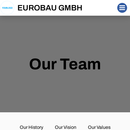
Zum
EUROBAU GMBH
Inhalt
springen
Our Team
Our History
Our Vision
Our Values