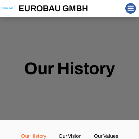
Zum
EUROBAU GMBH
Inhalt
springen
Our History
Our History
Our Vision
Our Values